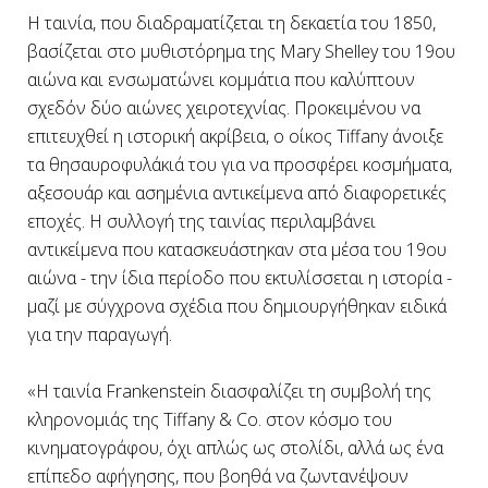
Η ταινία, που διαδραματίζεται τη δεκαετία του 1850,
βασίζεται στο μυθιστόρημα της Mary Shelley του 19ου
αιώνα και ενσωματώνει κομμάτια που καλύπτουν
σχεδόν δύο αιώνες χειροτεχνίας. Προκειμένου να
επιτευχθεί η ιστορική ακρίβεια, ο οίκος Tiffany άνοιξε
τα θησαυροφυλάκιά του για να προσφέρει κοσμήματα,
αξεσουάρ και ασημένια αντικείμενα από διαφορετικές
εποχές. Η συλλογή της ταινίας περιλαμβάνει
αντικείμενα που κατασκευάστηκαν στα μέσα του 19ου
αιώνα - την ίδια περίοδο που εκτυλίσσεται η ιστορία -
μαζί με σύγχρονα σχέδια που δημιουργήθηκαν ειδικά
για την παραγωγή.
«Η ταινία Frankenstein διασφαλίζει τη συμβολή της
κληρονομιάς της Tiffany & Co. στον κόσμο του
κινηματογράφου, όχι απλώς ως στολίδι, αλλά ως ένα
επίπεδο αφήγησης, που βοηθά να ζωντανέψουν